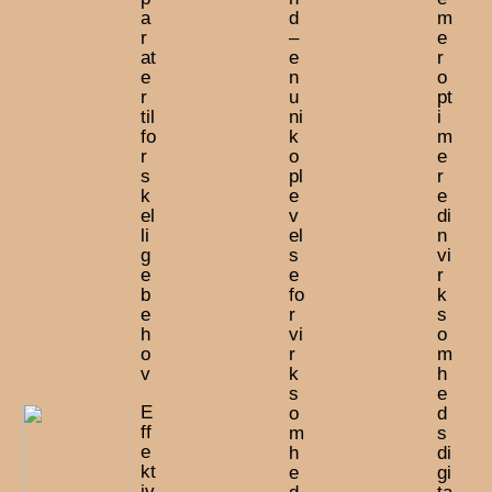
a
d
m
r
–
e
at
e
r
e
n
o
r
u
pt
til
ni
i
fo
k
m
r
o
e
s
pl
r
k
e
e
el
v
di
li
el
n
g
s
vi
e
e
r
b
fo
k
e
r
s
h
vi
o
o
r
m
v
k
h
s
e
E
o
d
ff
m
s
e
h
di
kt
e
gi
iv