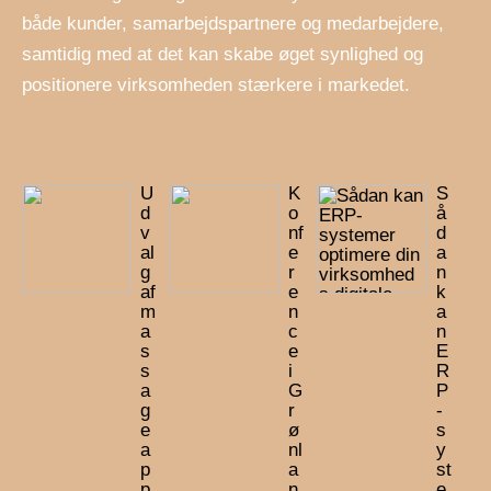
både kunder, samarbejdspartnere og medarbejdere,
samtidig med at det kan skabe øget synlighed og
positionere virksomheden stærkere i markedet.
U
K
S
d
o
å
v
nf
d
al
e
a
g
r
n
af
e
k
m
n
a
a
c
n
s
e
E
s
i
R
a
G
P
g
r
-
e
ø
s
a
nl
y
p
a
st
p
n
e