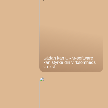
Sådan kan CRM-software
kan styrke din virksomheds
vækst