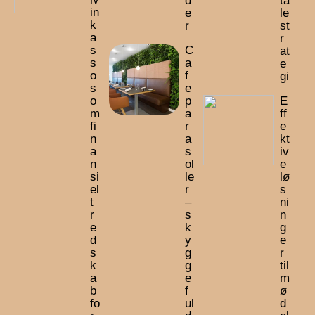
d
ta
in
e
le
k
r
st
a
r
s
C
at
s
a
e
o
f
gi
s
e
o
p
E
m
a
ff
fi
r
e
n
a
kt
a
s
iv
n
ol
e
si
le
lø
el
r
s
t
–
ni
r
s
n
e
k
g
d
y
e
s
g
r
k
g
til
a
e
m
b
f
ø
fo
ul
d