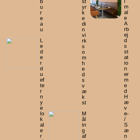
i
b
st
m
u
yr
al
r
k
e
e
e
A
a
di
rb
u
n
ej
vi
L
d
rk
e
s
s
d
st
o
e
at
m
r
io
h
d
n
e
u
er
d
ef
m
s
te
e
v
r
d
æ
n
H
k
y
æ
st
e
v
lo
M
e-
k
ål
/
al
in
S
e
g
æ
r
af
n