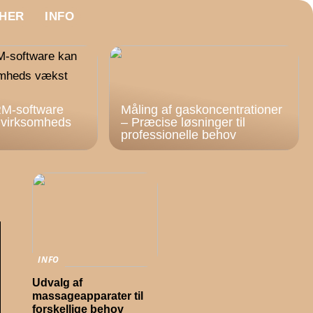
HER
INFO
M-software
Måling af gaskoncentrationer
n virksomheds
– Præcise løsninger til
professionelle behov
INFO
Udvalg af
massageapparater til
forskellige behov