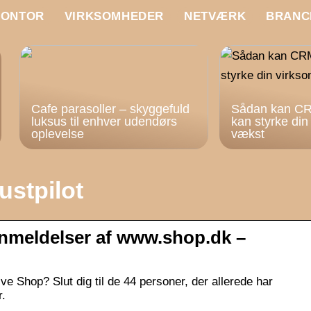
KONTOR
VIRKSOMHEDER
NETVÆRK
BRANC
Cafe parasoller – skyggefuld
Sådan kan CR
luksus til enhver udendørs
kan styrke di
oplevelse
vækst
ustpilot
nmeldelser af www.shop.dk –
ve Shop? Slut dig til de 44 personer, der allerede har
r.