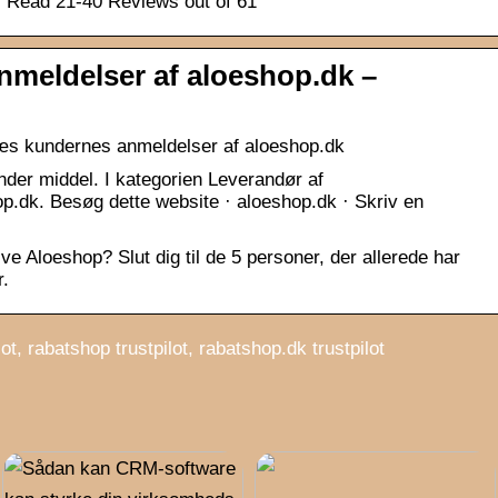
| Read 21-40 Reviews out of 61
meldelser af aloeshop.dk –
æs kundernes anmeldelser af aloeshop.dk
der middel. I kategorien Leverandør af
p.dk. Besøg dette website · aloeshop.dk · Skriv en
ve Aloeshop? Slut dig til de 5 personer, der allerede har
r.
t, rabatshop trustpilot, rabatshop.dk trustpilot