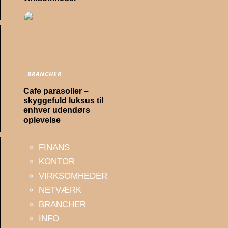
BRANCHER
Cafe parasoller –
skyggefuld luksus til
enhver udendørs
oplevelse
FINANS
KONTOR
VIRKSOMHEDER
NETVÆRK
BRANCHER
INFO