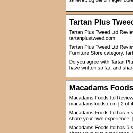
skrevet, og del din egen opl
Tartan Plus Tweed
Tartan Plus Tweed Ltd Revi
tartanplustweed.com
Tartan Plus Tweed Ltd Revi
Furniture Store category. tar
Do you agree with Tartan Plu
have written so far, and sha
Macadams Foods lt
Macadams Foods ltd Review
macadamsfoods.com | 2 of 
Macadams Foods ltd has 5 st
share your own experience. 
Macadams Foods ltd has 5 st