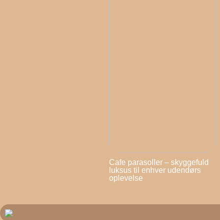
Cafe parasoller – skyggefuld
luksus til enhver udendørs
oplevelse