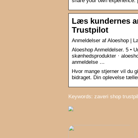
share your own experience. 
Læs kundernes an
Trustpilot
Anmeldelser af Aloeshop | L
Aloeshop Anmeldelser. 5 • Un
skønhedsprodukter · aloesho
anmeldelse …
Hvor mange stjerner vil du gi
bidraget. Din oplevelse tælle
Keywords: zaveri shop trustpilo