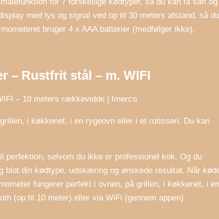
ålefunktion for 7 forskellige kødtyper, så du kan få saft og
display med lys og signal ved op til 30 meters afstand, så d
rmometeret bruger 4 x AAA batterier (medfølger ikke).
– Rustfrit stål – m. WIFI
WIFI – 10 meters rækkevidde | Imerco
illen, i køkkenet, i en rygeovn eller i et rotisseri. Du kan
 perfektion, selvom du ikke er professionel kok. Og du
 blot din kødtype, udskæring og ønskede resultat. Når kød
rmometer fungerer perfekt i ovnen, på grillen, i køkkenet, i e
oth (op til 10 meter) eller via WiFi (gennem appen).