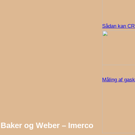
Sådan kan CRM
Måling af gask
Baker og Weber – Imerco