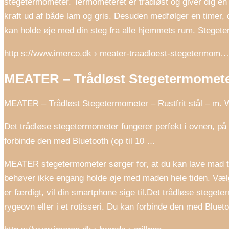
stegetermometer. Termometeret er trådløst og giver dig en m
kraft ud af både lam og gris. Desuden medfølger en timer, 
kan holde øje med din steg fra alle hjemmets rum. Stegete
http s://www.imerco.dk › meater-traadloest-stegetermom…
MEATER – Trådløst Stegetermometer 
MEATER – Trådløst Stegetermometer – Rustfrit stål – m. 
Det trådløse stegetermometer fungerer perfekt i ovnen, på gr
forbinde den med Bluetooth (op til 10 …
MEATER stegetermometer sørger for, at du kan lave mad til
behøver ikke engang holde øje med maden hele tiden. Vælg
er færdigt, vil din smartphone sige til.Det trådløse stegete
rygeovn eller i et rotisseri. Du kan forbinde den med Blueto