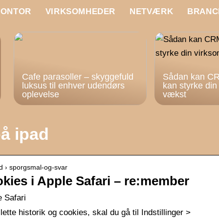
KONTOR
VIRKSOMHEDER
NETVÆRK
BRANC
Cafe parasoller – skyggefuld
Sådan kan CR
luksus til enhver udendørs
kan styrke di
oplevelse
vækst
på ipad
d › sporgsmal-og-svar
ookies i Apple Safari – re:member
e Safari
ette historik og cookies, skal du gå til Indstillinger >