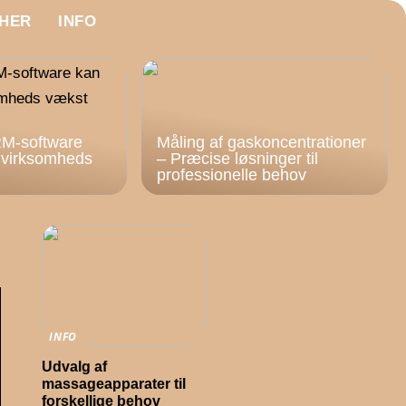
HER
INFO
M-software
Måling af gaskoncentrationer
n virksomheds
– Præcise løsninger til
professionelle behov
INFO
Udvalg af
massageapparater til
forskellige behov