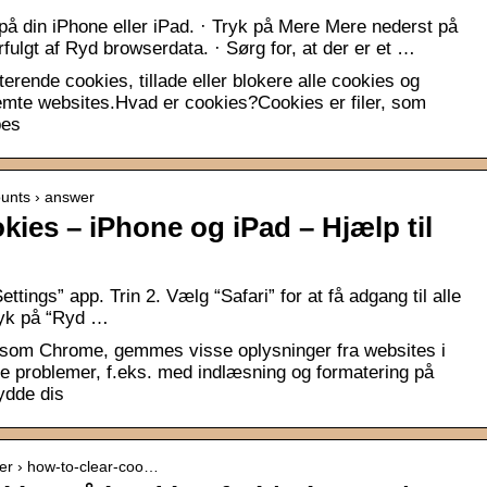
din iPhone eller iPad. · Tryk på Mere Mere nederst på
erfulgt af Ryd browserdata. · Sørg for, at der er et …
erende cookies, tillade eller blokere alle cookies og
emte websites.Hvad er cookies?Cookies er filer, som
bes
ounts › answer
ies – iPhone og iPad – Hjælp til
ttings” app. Trin 2. Vælg “Safari” for at få adgang til alle
Tryk på “Ryd …
åsom Chrome, gemmes visse oplysninger fra websites i
e problemer, f.eks. med indlæsning og formatering på
ydde dis
ser › how-to-clear-coo…