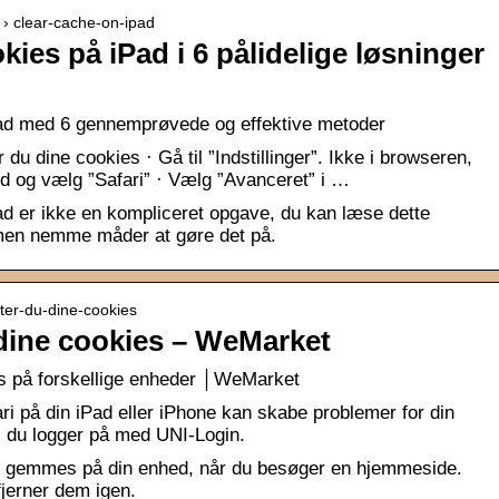
 › clear-cache-on-ipad
ies på iPad i 6 pålidelige løsninger
ad med 6 gennemprøvede og effektive metoder
du dine cookies · Gå til ”Indstillinger”. Ikke i browseren,
d og vælg ”Safari” · Vælg ”Avanceret” i …
d er ikke en kompliceret opgave, du kan læse dette
 men nemme måder at gøre det på.
tter-du-dine-cookies
 dine cookies – WeMarket
es på forskellige enheder │WeMarket
ari på din iPad eller iPhone kan skabe problemer for din
is du logger på med UNI-Login.
er gemmes på din enhed, når du besøger en hjemmeside.
fjerner dem igen.