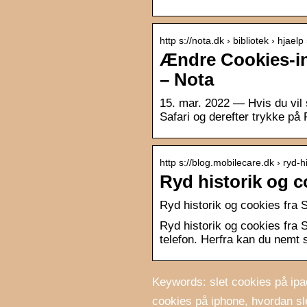
http s://nota.dk › bibliotek › hjae
Ændre Cookies-ind
– Nota
15. mar. 2022 — Hvis du vil sl
Safari og derefter trykke på
http s://blog.mobilecare.dk › ryd-
Ryd historik og c
Ryd historik og cookies fra 
Ryd historik og cookies fra S
telefon. Herfra kan du nemt sl
Keywords: slet cookies på ipad
cookies på iphone, hvordan sl