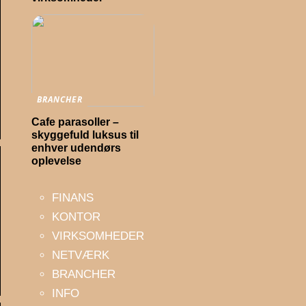
BRANCHER
Cafe parasoller –
skyggefuld luksus til
enhver udendørs
oplevelse
FINANS
KONTOR
VIRKSOMHEDER
NETVÆRK
BRANCHER
INFO