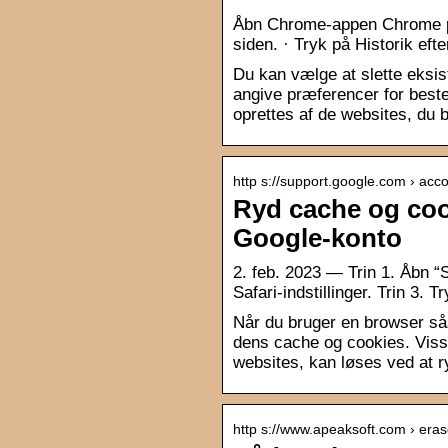
Åbn Chrome-appen Chrome på 
siden. · Tryk på Historik eft
Du kan vælge at slette eksist
angive præferencer for best
oprettes af de websites, du 
http s://support.google.com › acc
Ryd cache og cook
Google-konto
2. feb. 2023 — Trin 1. Åbn “Se
Safari-indstillinger. Trin 3. 
Når du bruger en browser s
dens cache og cookies. Viss
websites, kan løses ved at r
http s://www.apeaksoft.com › era