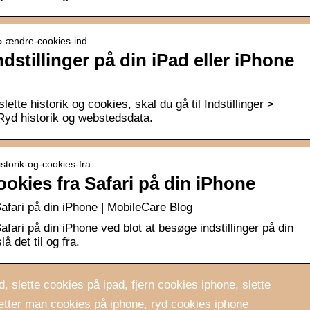
lp › ændre-cookies-ind…
stillinger på din iPad eller iPhone
ette historik og cookies, skal du gå til Indstillinger >
 Ryd historik og webstedsdata.
historik-og-cookies-fra…
ookies fra Safari på din iPhone
Safari på din iPhone | MobileCare Blog
afari på din iPhone ved blot at besøge indstillinger på din
å det til og fra.
, slette cookies på ipad, fjern cookies iphone, slette
etter man cookies på iphone, ryd cookies iphone