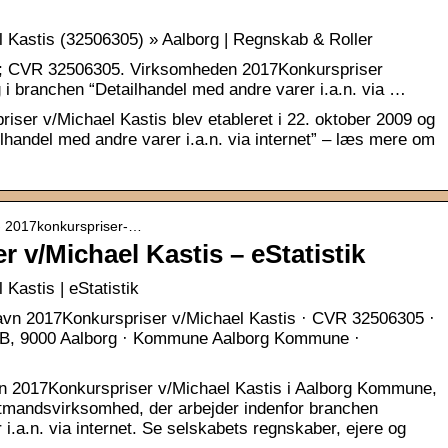
 Kastis (32506305) » Aalborg | Regnskab & Roller
09; CVR 32506305. Virksomheden 2017Konkurspriser
g i branchen “Detailhandel med andre varer i.a.n. via …
ser v/Michael Kastis blev etableret i 22. oktober 2009 og
ilhandel med andre varer i.a.n. via internet” – læs mere om
d › 2017konkurspriser-…
 v/Michael Kastis – eStatistik
Kastis | eStatistik
avn 2017Konkurspriser v/Michael Kastis · CVR 32506305 ·
3B, 9000 Aalborg · Kommune Aalborg Kommune ·
n 2017Konkurspriser v/Michael Kastis i Aalborg Kommune,
tmandsvirksomhed, der arbejder indenfor branchen
i.a.n. via internet. Se selskabets regnskaber, ejere og