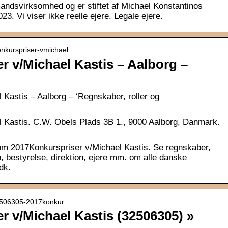
ndsvirksomhed og er stiftet af Michael Konstantinos
23. Vi viser ikke reelle ejere. Legale ejere.
7konkurspriser-vmichael…
r v/Michael Kastis – Aalborg –
Kastis – Aalborg – ‘Regnskaber, roller og
 Kastis. C.W. Obels Plads 3B 1., 9000 Aalborg, Danmark.
om 2017Konkurspriser v/Michael Kastis. Se regnskaber,
, bestyrelse, direktion, ejere mm. om alle danske
dk.
› 32506305-2017konkur…
r v/Michael Kastis (32506305) »