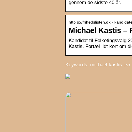
gennem de sidste 40 år.
http s://frihedslisten.dk › kandidat
Michael Kastis – 
Kandidat til Folketingsvalg 2
Kastis. Fortæl lidt kort om 
Keywords: michael kastis cvr