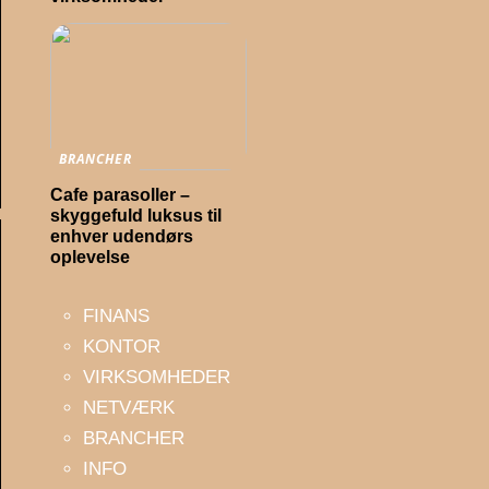
BRANCHER
Cafe parasoller –
skyggefuld luksus til
enhver udendørs
oplevelse
FINANS
KONTOR
VIRKSOMHEDER
NETVÆRK
BRANCHER
INFO