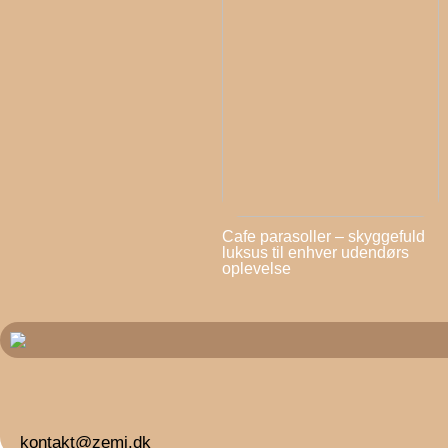
Cafe parasoller – skyggefuld
luksus til enhver udendørs
oplevelse
kontakt@zemi.dk