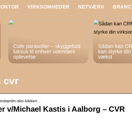
KONTOR
VIRKSOMHEDER
NETVÆRK
BRANC
Cafe parasoller – skyggefuld
Sådan kan CR
luksus til enhver udendørs
kan styrke di
oplevelse
vækst
 cvr
 konstantin-sko-lokken…
r v/Michael Kastis i Aalborg – CVR