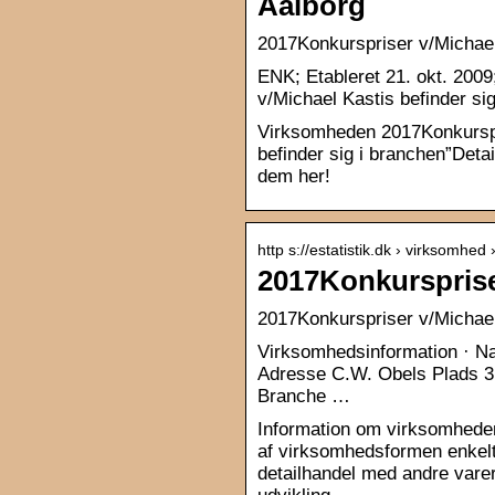
Aalborg
2017Konkurspriser v/Michael
ENK; Etableret 21. okt. 20
v/Michael Kastis befinder si
Virksomheden 2017Konkurspri
befinder sig i branchen”Deta
dem her!
http s://estatistik.dk › virksomhe
2017Konkurspriser
2017Konkurspriser v/Michael 
Virksomhedsinformation · N
Adresse C.W. Obels Plads 
Branche …
Information om virksomhede
af virksomhedsformen enkel
detailhandel med andre varer 