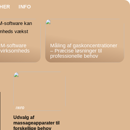
HER
INFO
M-software
Måling af gaskoncentrationer
n virksomheds
– Præcise løsninger til
professionelle behov
INFO
Udvalg af
massageapparater til
forskellige behov