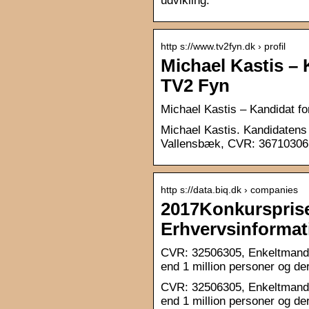
udvikling.
http s://www.tv2fyn.dk › profil
Michael Kastis – K
TV2 Fyn
Michael Kastis – Kandidat for
Michael Kastis. Kandidatens 
Vallensbæk, CVR: 36710306.
http s://data.biq.dk › companies
2017Konkurspriser
Erhvervsinformat
CVR: 32506305, Enkeltmands
end 1 million personer og de
CVR: 32506305, Enkeltmands
end 1 million personer og de