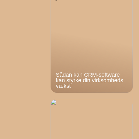
Sådan kan CRM-software
kan styrke din virksomheds
vækst