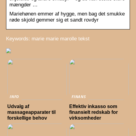
mængder …
Mariehønen emmer af hygge, men bag det smukke
røde skjold gemmer sig et sandt rovdyr
Keywords: marie marie marolle tekst
INFO
FINANS
Udvalg af
Effektiv inkasso som
massageapparater til
finansielt redskab for
forskellige behov
virksomheder