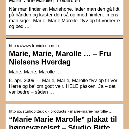
Marie Marie Marolle | Trolderuten
Når man finder en Mariehøne, lader man den gå lidt
på hånden og kaster den så op imod himlen, imens
man siger: Marie, Marie Marolle, flyv op til Vorherre
og bed …
http s://www.frunielsen.net › …
Marie, Marie, Marolle … – Fru
Nielsens Hverdag
Marie, Marie, Marolle …
8. apr. 2009 — Marie, Marie, Marolle flyv op til Vor
Herre og be’ om godt vejr. HELE påsken. Ja – det
var bedre – sådan …
http s://studiobitte.dk › products › marie-marie-marolle-…
“Marie Marie Marolle” plakat til
børneværelset – Studio Bitte