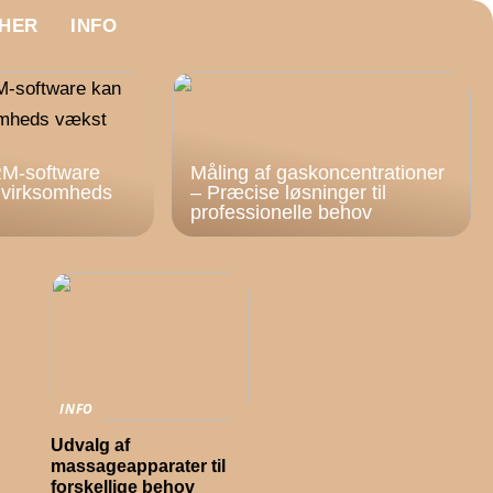
HER
INFO
M-software
Måling af gaskoncentrationer
n virksomheds
– Præcise løsninger til
professionelle behov
INFO
Udvalg af
massageapparater til
forskellige behov