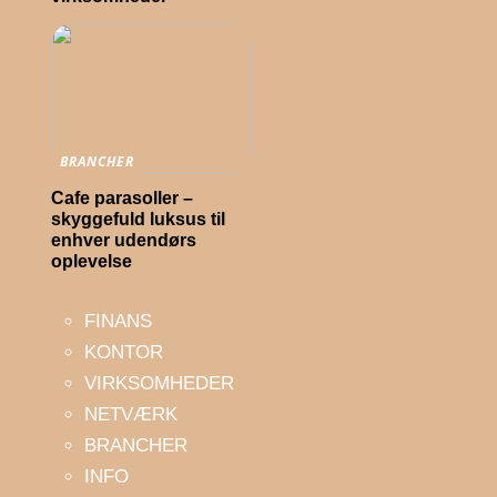
BRANCHER
Cafe parasoller –
skyggefuld luksus til
enhver udendørs
oplevelse
FINANS
KONTOR
VIRKSOMHEDER
NETVÆRK
BRANCHER
INFO