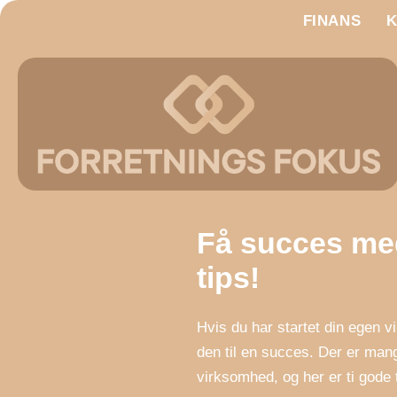
FINANS
Få succes me
tips!
Hvis du har startet din egen v
den til en succes. Der er mang
virksomhed, og her er ti gode 