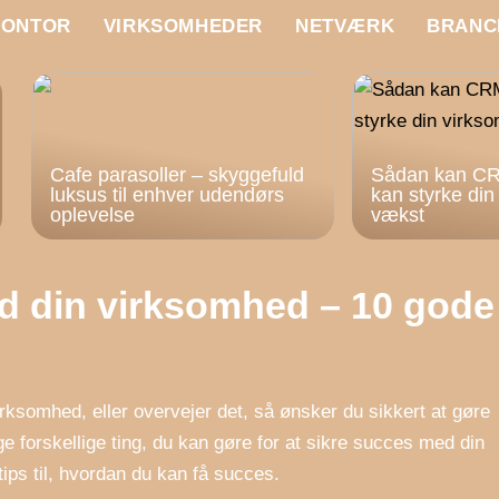
KONTOR
VIRKSOMHEDER
NETVÆRK
BRANC
Cafe parasoller – skyggefuld
Sådan kan CR
luksus til enhver udendørs
kan styrke di
oplevelse
vækst
d din virksomhed – 10 gode
irksomhed, eller overvejer det, så ønsker du sikkert at gøre
e forskellige ting, du kan gøre for at sikre succes med din
tips til, hvordan du kan få succes.