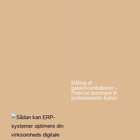
Måling af
gaskoncentrationer –
Præcise løsninger til
professionelle behov