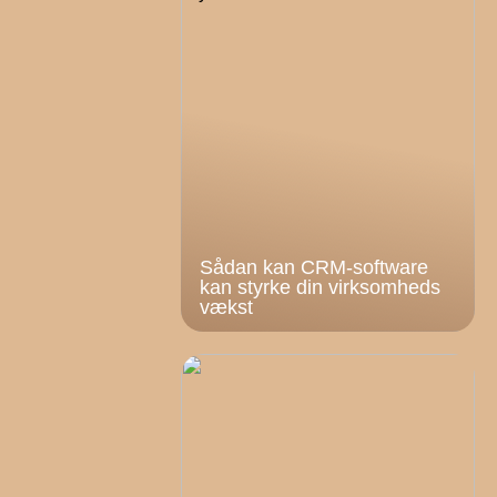
Sådan kan CRM-software
kan styrke din virksomheds
vækst