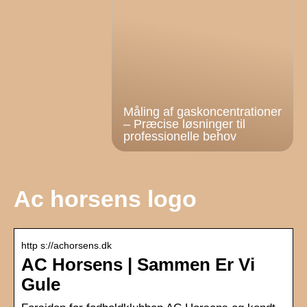
Måling af gaskoncentrationer
– Præcise løsninger til
professionelle behov
Ac horsens logo
http s://achorsens.dk
AC Horsens | Sammen Er Vi
Gule